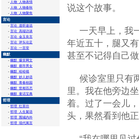
-
人物_人物表情
说这个故事。
-
人物_人物春秋
-
人物_人物聚焦
言论
-
言论_道听途说
一天早上，我一
-
言论_高端访谈
-
言论_金玉良言
年近五十，腿又有
-
言论_评头论足
-
言论_一言堂
甚至不记得自己做
幽默
-
幽默_爆笑网文
-
幽默_都市男女
-
幽默_哈哈镜
候诊室里只有两
-
幽默_妙人妙语
-
幽默_青春校园
里。我在他旁边坐
-
幽默_世相百态
-
幽默_童话宝典
哲理
着。过了一会儿，
-
哲理_红茶坊
-
哲理_人生絮语
头，果然看到他正
-
哲理_围城内外
-
哲理_现代寓言
“我在哪里见过