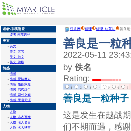
读者-来稿选登
泛舟网
哲理
哲理_红茶坊
善良是
-
读者-来稿选登
善良是一粒
美文
-
美文
-
美文_其它
2022-05-11 23:43
-
美文_散文
-
美文_诗歌
by
佚名
情感
-
情感
Rating:
-
情感_爱情魔方
-
情感_婚姻家庭
1
2
3
4
5
6
7
-
情感_恋恋红尘
-
情感_两代之间
善良是一粒种子
-
情感_思君无涯
人物
-
人物
这是发生在越战期
-
人物_布衣百姓
-
人物_名人名言
们不期而遇，感谢
-
人物_名人轶事