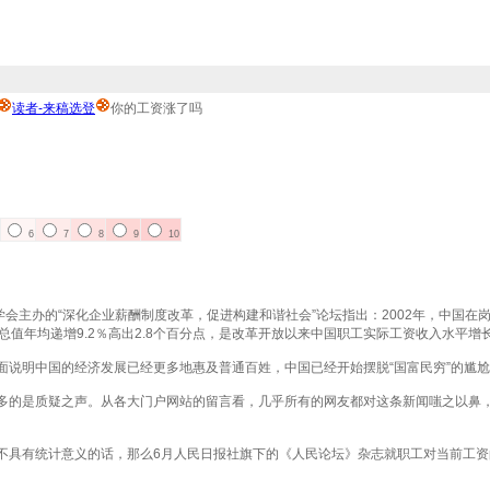
读者-来稿选登
你的工资涨了吗
6
7
8
9
10
学会主办的“深化企业薪酬制度改革，促进构建和谐社会”论坛指出：2002年，中国在岗职
总值年均递增9.2％高出2.8个百分点，是改革开放以来中国职工实际工资收入水平增
明中国的经济发展已经更多地惠及普通百姓，中国已经开始摆脱“国富民穷”的尴尬
质疑之声。从各大门户网站的留言看，几乎所有的网友都对这条新闻嗤之以鼻，讥之为
有统计意义的话，那么6月人民日报社旗下的《人民论坛》杂志就职工对当前工资的