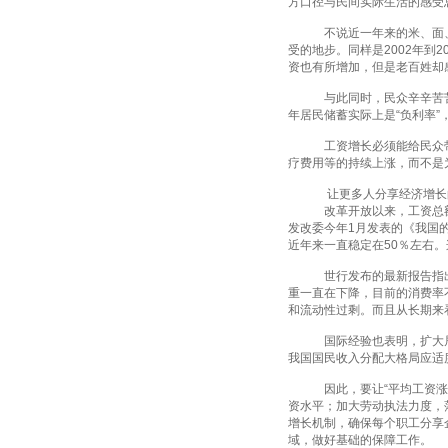
方口径与民间实际生活的感受
不说近一年来的米、面、菜
受的地步。同样是2002年到
资也有所增加，但是老百姓却
与此同时，民众辛辛苦苦挣
年居民储蓄实际上是“负利率
工资增长必须能给民众带来
疗费用等的持续上涨，而不是
让更多人分享经济增长
改革开放以来，工资总额占GDP
发改委今年1月发表的《我国的
近年来一直稳定在50％左右
世行发布的最新报告指出，造
重一直在下降，目前的消费率
和流动性过剩。而且从长期来
国际经验也表明，扩大居民
我国国民收入分配大格局应适
因此，要让“平均工资涨幅”
资水平；加大劳动执法力度，
增长机制，确保每个职工分享
域，做好基础的保障工作。