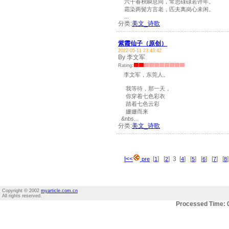
六十春秋瞬息间，常思碌碌若许年。
霜染两鬓方言老，匹夫离岗心未闲。
...
分类:
美文_诗歌
紫霞仙子（原创）
2022-05-11 23:43:42
By 李文军
Rating:
李文军，东莞人。
我等待，那一天，
你穿着七色彩衣
踏着七色云彩
姗姗而来
&nbs...
分类:
美文_诗歌
|<<
[
] [
] 3 [
] [
] [
] [
] [
pre
1
2
4
5
6
7
8
Copyright © 2002
myarticle.com.cn
All rights reserved.
Processed Time: 0.