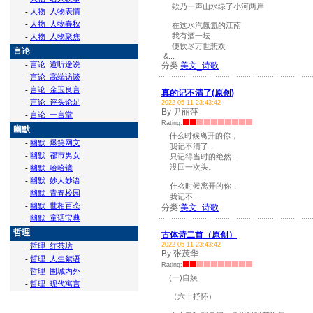
欸乃一声山水绿了小河两岸
-
人物_人物表情
-
人物_人物春秋
在这水汽氤氲的江南
我有酒一坛
-
人物_人物聚焦
便饮尽万世悲欢
言论
&...
-
言论_道听途说
分类:
美文_诗歌
-
言论_高端访谈
-
言论_金玉良言
真的记不清了(原创)
-
言论_评头论足
2022-05-11 23:43:42
By 尹丽萍
-
言论_一言堂
Rating:
幽默
什么时候离开的你，
-
幽默_爆笑网文
我记不清了，
-
幽默_都市男女
只记得当时的绝然，
没回一次头。
-
幽默_哈哈镜
-
幽默_妙人妙语
什么时候离开的你，
-
幽默_青春校园
我记不...
-
幽默_世相百态
分类:
美文_诗歌
-
幽默_童话宝典
哲理
古体诗二首（原创）
2022-05-11 23:43:42
-
哲理_红茶坊
By 张茂华
-
哲理_人生絮语
Rating:
-
哲理_围城内外
(一)自娱
-
哲理_现代寓言
（六十抒怀）