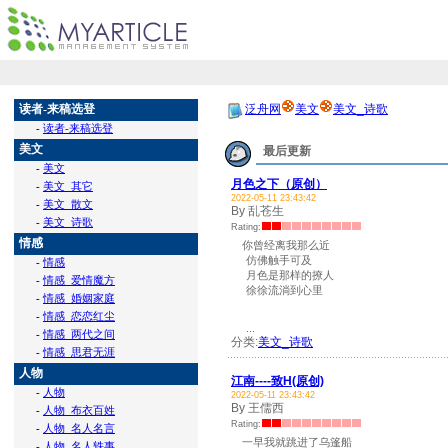
读者-来稿选登
泛舟网
美文
美文_诗歌
-
读者-来稿选登
美文
最后更新
-
美文
月色之下（原创）
-
美文_其它
2022-05-11 23:43:42
-
美文_散文
By 乱苍生
-
美文_诗歌
Rating:
情感
你曾经离我那么近
仿佛触手可及
-
情感
月色是那样的撩人
-
情感_爱情魔方
徐徐流淌到心里
-
情感_婚姻家庭
-
情感_恋恋红尘
...
-
情感_两代之间
分类:
美文_诗歌
-
情感_思君无涯
人物
江南----致H(原创)
-
人物
2022-05-11 23:43:42
By 王儒西
-
人物_布衣百姓
Rating:
-
人物_名人名言
一早我就跳进了乌篷船
-
人物_名人轶事