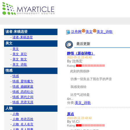
读者-来稿选登
泛舟网
美文
美文_诗歌
-
读者-来稿选登
美文
最后更新
-
美文
静悟（原创诗歌）
-
美文_其它
2022-05-11 23:43:42
-
美文_散文
By 沈伟宏
-
美文_诗歌
Rating:
情感
此刻的我很静
-
情感
仿佛一切失去了我在乎的声音
-
情感_爱情魔方
-
情感_婚姻家庭
我感觉很轻
-
情感_恋恋红尘
比空气还轻盈
-
情感_两代之间
&n...
-
情感_思君无涯
分类:
美文_诗歌
人物
-
人物
原点
2022-05-11 23:43:42
-
人物_布衣百姓
By Vi.Ci
-
人物_名人名言
Rating:
-
人物_名人轶事