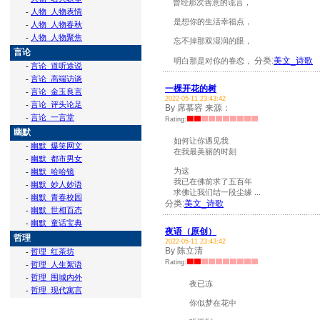
曾经那次善意的谎言，
-
人物_人物表情
是想你的生活幸福点，
-
人物_人物春秋
-
人物_人物聚焦
忘不掉那双湿润的眼，
言论
分类:
美文_诗歌
明白那是对你的眷恋，
-
言论_道听途说
-
言论_高端访谈
一棵开花的树
-
言论_金玉良言
2022-05-11 23:43:42
-
言论_评头论足
By 席慕容 来源：
-
言论_一言堂
Rating:
幽默
如何让你遇见我
-
幽默_爆笑网文
在我最美丽的时刻
-
幽默_都市男女
为这
-
幽默_哈哈镜
我已在佛前求了五百年
-
幽默_妙人妙语
求佛让我们结一段尘缘 ...
-
幽默_青春校园
分类:
美文_诗歌
-
幽默_世相百态
-
幽默_童话宝典
夜语（原创）
哲理
2022-05-11 23:43:42
By 陈立清
-
哲理_红茶坊
Rating:
-
哲理_人生絮语
-
哲理_围城内外
夜已冻
-
哲理_现代寓言
你似梦在花中