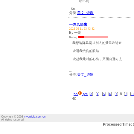
听不到
&n...
分类:
美文_诗歌
一阵风吹来
2022-05-11 23:43:42
By 一则
Rating:
我想这阵风是从别人的梦里吹进来
吹进我忧伤的眼睛
吹起我此时的心情，又面向远方去
...
分类:
美文_诗歌
|<<
[
] [
] [
] [
] [
] 8 [
] [
pre
3
4
5
6
7
9
1
-40
Copyright © 2002
myarticle.com.cn
All rights reserved.
Processed Time: 0.