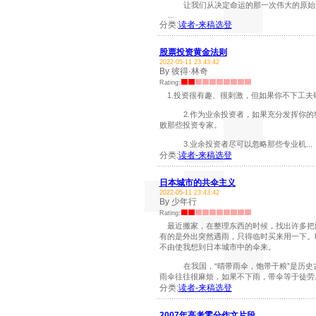
让我们从决定命运的那一次伟大的原始
...
分类:
读者-来稿选登
股票投资黄金法则
2022-05-11 23:43:42
By 彼得·林奇
Rating:
1.投资很有趣、很刺激，但如果你不下工夫
2.作为业余投资者，如果充分发挥你的独
败那些投资专家。
3.业余投资者尽可以忽略那些专业机...
分类:
读者-来稿选登
日本城市的共伞主义
2022-05-11 23:43:42
By 少年行
Rating:
最近搬家，在整理东西的时候，找出许多把
有的是外出突然遇雨，只得临时买来用一下。
不由使我想到日本城市中的伞来。
在我国，“晴带雨伞，饱带干粮”是历史古
雨伞往往很麻烦，如果不下雨，带伞等于徒劳..
分类:
读者-来稿选登
2007年高考零分作文片段