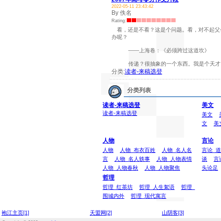
2022-05-11 23:43:42
By 佚名
Rating:
看，还是不看？这是个问题。看，对不起父
办呢？
——上海卷：《必须跨过这道坎》
传递？很抽象的一个东西。我是个天才，就
分类:
读者-来稿选登
分类列表
读者-来稿选登
美文
读者-来稿选登
美文
文
美
人物
言论
人物
人物_布衣百姓
人物_名人名
言论_
言
人物_名人轶事
人物_人物表情
谈
言
人物_人物春秋
人物_人物聚焦
头论足
哲理
哲理_红茶坊
哲理_人生絮语
哲理_
围城内外
哲理_现代寓言
袍江主页[1]
天盟网[2]
山阴客[3]