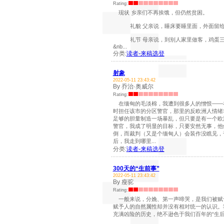
Rating:
现状 乡亲们不再挨饿，但仍然贫困。
礼貌 父亲说，睡床要睡里面，外面留给
礼节 母亲说，到别人家里做客，鸡蛋三个
&nb...
分类:
读者-来稿选登
射象
2022-05-11 23:43:42
By 乔治·奥威尔
Rating:
在缅甸的毛淡棉，我遭到很多人的憎恨——
时担任该市的分区警官，那里的反欧洲人情绪
足够的胆量制造一场暴乱，但只要是有一个欧
警官，我成了明显的目标，只要安然无事，他
倒，而裁判（又是个缅甸人）会装作没瞧见，
后，我走到哪里...
分类:
读者-来稿选登
300天的“生前事”
2022-05-11 23:43:42
By 瘦驼
Rating:
一般来说，分娩、第一声啼哭，是我们被赋
赋予人的自然属性却并没有相对统一的认识。我
充满凶险的历史，绝不逊色于我们百年的“生后