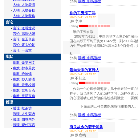
分类:
读者-来稿选登
-
人物_人物表情
-
人物_人物春秋
你的工资涨了吗
-
人物_人物聚焦
2022-05-11 23:43:42
By 李琳
言论
Rating:
-
言论_道听途说
谁的工资在涨
-
言论_高端访谈
2007年7月1日，中国劳动学会主办的“深化
-
言论_金玉良言
国在岗职工平均工资为12422元，到2006年
-
言论_评头论足
内生产总值年均递增9.2％高出2.8个百分
-
言论_一言堂
&...
幽默
分类:
读者-来稿选登
-
幽默_爆笑网文
-
幽默_都市男女
迈向未来的五种人
-
幽默_哈哈镜
2022-05-11 23:43:42
By 不知道
-
幽默_妙人妙语
Rating:
-
幽默_青春校园
作为一个心理学研究者，几十年来我一直在
-
幽默_世相百态
样子。我也研究了人们怎样学习，怎样创造，
-
幽默_童话宝典
的心理活动过程所做的描述感到满意——要做
哲理
下面谈到五种自古以来就很重要的人。将
-
哲理_红茶坊
...
-
哲理_人生絮语
分类:
读者-来稿选登
-
哲理_围城内外
-
哲理_现代寓言
有关故乡的若干词条
2022-05-11 23:43:42
By 罗鹿鸣