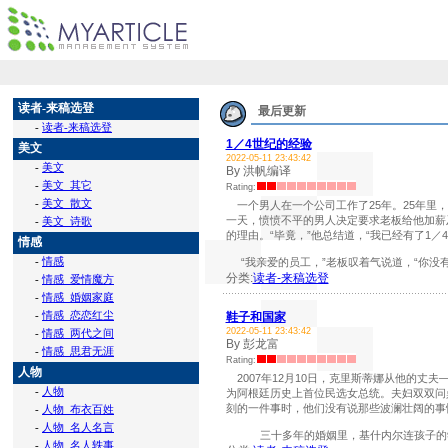
读者-来稿选登
最后更新
-
读者-来稿选登
1／4世纪的经验
美文
2022-05-11 23:43:42
-
美文
By 洪帆编译
-
美文_其它
Rating:
-
美文_散文
一个男人在一个公司工作了25年。25年里
一天，愤愤不平的男人决定要求老板给他加薪
-
美文_诗歌
的理由。“毕竟，”他总结道，“我已经有了1／
情感
-
情感
“我亲爱的员工，”老板叹着气说道，“你没有
分类:
读者-来稿选登
-
情感_爱情魔方
-
情感_婚姻家庭
-
情感_恋恋红尘
鞋子和国家
2022-05-11 23:43:42
-
情感_两代之间
By 彭龙富
-
情感_思君无涯
Rating:
人物
2007年12月10日，克里斯蒂娜从他的丈
-
人物
为阿根廷历史上首位民选女总统。夫妇双双问
刻的一件事时，他们没有说那些波澜壮阔的事
-
人物_布衣百姓
-
人物_名人名言
三十多年的婚姻里，基什内尔连孩子的学校
-
人物_名人轶事